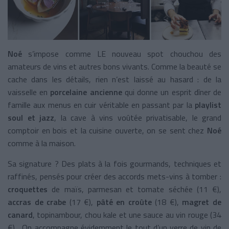
Noé
s’impose comme LE nouveau spot chouchou des
amateurs de vins et autres bons vivants. Comme la beauté se
cache dans les détails, rien n’est laissé au hasard : de la
vaisselle en
porcelaine ancienne
qui donne un esprit dîner de
famille aux menus en cuir véritable en passant par la
playlist
soul et jazz
, la cave à vins voûtée privatisable, le grand
comptoir en bois et la cuisine ouverte, on se sent chez
Noé
comme à la maison.
Sa signature ? Des plats à la fois gourmands, techniques et
raffinés, pensés pour créer des accords mets-vins à tomber :
croquettes
de maïs, parmesan et tomate séchée
(11 €),
accras de crabe
(17 €),
pâté en croûte
(18 €),
magret de
canard
, topinambour, chou kale et une sauce au vin rouge
(34
€)... On accompagne évidemment le tout d’un verre de vin de