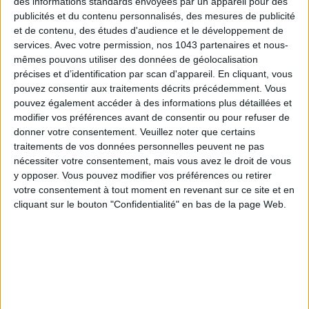
des informations standards envoyées par un appareil pour des
Pour imaginer cet hôtel
5 étoiles
à l’architecture singulière,
publicités et du contenu personnalisés, des mesures de publicité
et de contenu, des études d'audience et le développement de
les designers
Roman & Williams
se sont surpassés ! Avec
services.
Avec votre permission, nos 1043 partenaires et nous-
ses baies vitrées de toute part,
La Fondation
se construit
mêmes pouvons utiliser des données de géolocalisation
tout en transparence pour ouvrir ses horizons, renouer avec le
précises et d’identification par scan d'appareil. En cliquant, vous
beau et jouir de plaisirs divers. À l’intérieur, 58 chambres, deux
pouvez consentir aux traitements décrits précédemment. Vous
restaurants, un spa et une piscine XXL avec club de sport et
pouvez également accéder à des informations plus détaillées et
modifier vos préférences avant de consentir ou pour refuser de
mur d’escalade, des espaces coworking, un bar et un rooftop
donner votre consentement.
Veuillez noter que certains
de folie pour profiter du coucher du soleil. Meubles
traitements de vos données personnelles peuvent ne pas
d’exceptions, jeux de matières, pièces d’artisans et œuvres
nécessiter votre consentement, mais vous avez le droit de vous
d’arts y créent une atmosphère raffinée entre vintage et
y opposer. Vous pouvez modifier vos préférences ou retirer
modernisme.
votre consentement à tout moment en revenant sur ce site et en
cliquant sur le bouton "Confidentialité" en bas de la page Web.
Ultime coup de cœur : sa table gastronomique
Les Ailes
,
toujours pilotée par le sympathique chef de l’établissement
Thomas Rossi
. Perché au 8e étage avec une vue
panoramique extraordinaire, on s’y installe le soir dans un
décor feutré à la
Mad Men
pour y siroter des
cocktails
alléchants et déguster des assiettes voyageuses et