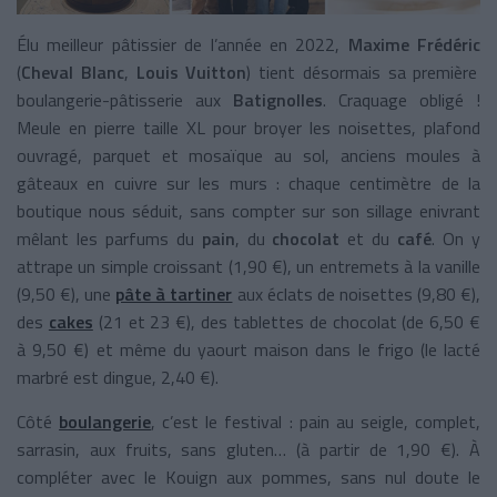
Élu meilleur pâtissier de l’année en 2022,
Maxime Frédéric
(
Cheval Blanc
,
Louis Vuitton
) tient désormais sa première
boulangerie-pâtisserie aux
Batignolles
. Craquage obligé !
Meule en pierre taille XL pour broyer les noisettes, plafond
ouvragé, parquet et mosaïque au sol, anciens moules à
gâteaux en cuivre sur les murs : chaque centimètre de la
boutique nous séduit, sans compter sur son sillage enivrant
mêlant les parfums du
pain
, du
chocolat
et du
café
. On y
attrape un simple croissant (1,90 €), un entremets à la vanille
(9,50 €), une
pâte à tartiner
aux éclats de noisettes (9,80 €),
des
cakes
(21 et 23 €), des tablettes de chocolat (de 6,50 €
à 9,50 €) et même du yaourt maison dans le frigo (le lacté
marbré est dingue, 2,40 €).
Côté
boulangerie
, c’est le festival : pain au seigle, complet,
sarrasin, aux fruits, sans gluten… (à partir de 1,90 €). À
compléter avec le Kouign aux pommes, sans nul doute le