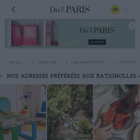
FR
ACCUEIL
WEEK-END
QUE FAIRE À PARIS ?
ACTIVITÉS I
NOS ADRESSES PRÉFÉRÉES AUX BATIGNOLLES