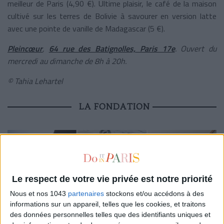
meilleur de Paris (4,90 €). Ultime plaisir, le café de la maison
cultivé sur les terres de Bolivie à savourer en version latte
avec une pointe de vanille de Madagascar (5 €).
Pleincœur
,
64 rue des Batignolles, Paris 17e
. Ouvert du
mercredi au dimanche de 8h à 20h.
© Tahia Lehartel
LA FONDATION
Le respect de votre vie privée est notre priorité
Nous et nos 1043
partenaires
stockons et/ou accédons à des
informations sur un appareil, telles que les cookies, et traitons
des données personnelles telles que des identifiants uniques et