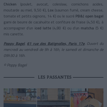
Chicken
(poulet, avocat, coleslaw, cornichons acides,
moutarde au miel, 9,50 €),
Lox
(saumon fumé, cream cheese,
tomate et petits oignons, 14 €) ou le sucré
PB&J open bagel
garni de beurre de cacahuète et confiture de fraise
(4,50 €), à
accompagner d’un
iced latte
(4,80 €) ou d’un
matcha
(5 €)
mis canette.
Poppy Bagel
,
61 rue des Batignolles, Paris 17e
.
Ouvert du
mercredi au vendredi de 9h à 16h, le samedi et dimanche de
09h30 à 16h.
© Poppy Bagel
LES PASSANTES