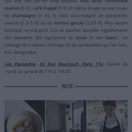
son vrai coin coffee shop propose
chai latte
,
citronnade
maison
(5 €),
café frappé
(5 €) et même du
vin
ou une coupe
de
champagne
(7 €), le tout accompagné de pâtisseries
maison (2 à 5 €) ou de
mochis glacés
(3,50 €). Plus qu’une
boutique, ce vrai petit Q.G. de quartier accueille régulièrement
des
concerts
, des signatures de
livres
et des
expos
: un
mélange de couleurs, d’énergie et de spontanéité qui fait très,
très Batignolles.
Les Passantes
,
35 Rue Boursault, Paris
17e
.
Ouvert du
mardi au samedi de 11h à 19h30.
NOÉ