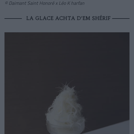
© Daimant Saint Honoré x Léo K harfan
LA GLACE ACHTA D’EM SHÉRIF