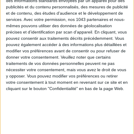
des informations standards envoyées par un appareil pour des
diabolique brioche à l’ail (15 €).
Stupendo !
publicités et du contenu personnalisés, des mesures de publicité
et de contenu, des études d'audience et le développement de
Red Sauce
, 9 cour des Petites Écuries, Paris 10e. Ouvert tous
services.
Avec votre permission, nos 1043 partenaires et nous-
les jours midi et soir.
mêmes pouvons utiliser des données de géolocalisation
précises et d’identification par scan d'appareil. En cliquant, vous
© Felix Dol Maillot
pouvez consentir aux traitements décrits précédemment. Vous
pouvez également accéder à des informations plus détaillées et
LA GLACE COUTURE DU JARDIN DE
modifier vos préférences avant de consentir ou pour refuser de
CHEVAL BLANC PARIS
donner votre consentement.
Veuillez noter que certains
traitements de vos données personnelles peuvent ne pas
nécessiter votre consentement, mais vous avez le droit de vous
y opposer. Vous pouvez modifier vos préférences ou retirer
votre consentement à tout moment en revenant sur ce site et en
cliquant sur le bouton "Confidentialité" en bas de la page Web.