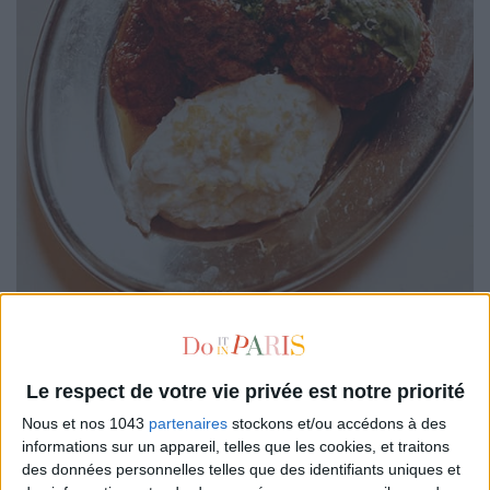
On a déjà planifié de retourner chez
Red Sauce
, la nouvelle
Le respect de votre vie privée est notre priorité
adresse italo-américaine qui buzze dans le 10e. Si l’on a été
évidemment marqués par sa version de la
pizza Detroit Style
Nous et nos 1043
partenaires
stockons et/ou accédons à des
au cheddar grillé, l’autre banger à la carte prend la forme de
informations sur un appareil, telles que les cookies, et traitons
des données personnelles telles que des identifiants uniques et
meat balls
à la ricotta agrumée, le tout escorté d’une