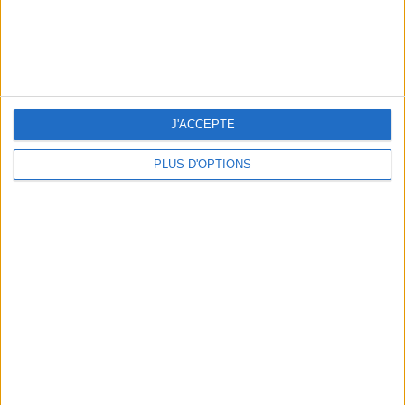
LES SNEAKERS STARS DE L’ÉTÉ
J'ACCEPTE
PLUS D'OPTIONS
Inscrivez-vous à notre newsletter
S'INSCRIRE