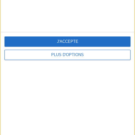
J'ACCEPTE
PLUS D'OPTIONS
LES PLUS BEAUX HÔTELS DES SEYCHELLES POUR UN VOYAGE DE NOCES