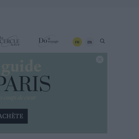
FR
EN