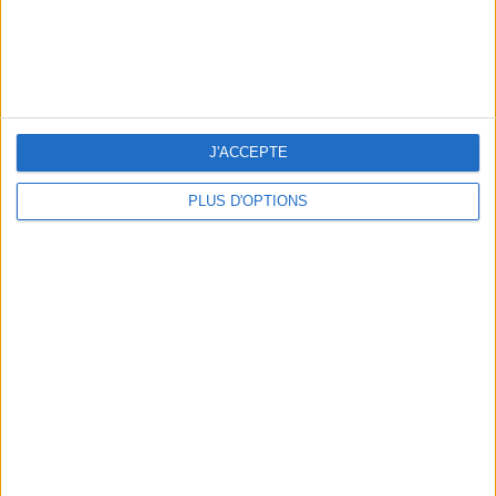
J'ACCEPTE
PLUS D'OPTIONS
LES PLUS BEAUX HÔTELS DES SEYCHELLES POUR UN VOYAGE DE NOCES