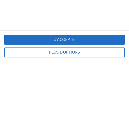
J'ACCEPTE
PLUS D'OPTIONS
LES PLUS BEAUX HÔTELS DES SEYCHELLES POUR UN VOYAGE DE NOCES