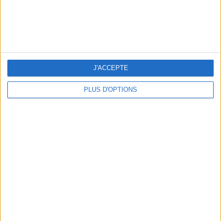
J'ACCEPTE
PLUS D'OPTIONS
LES PLUS BEAUX HÔTELS DES SEYCHELLES POUR UN VOYAGE DE NOCES