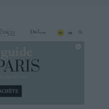
FR
EN