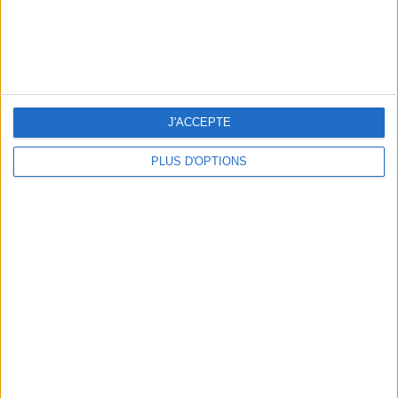
J'ACCEPTE
PLUS D'OPTIONS
LES PLUS BEAUX HÔTELS DES SEYCHELLES POUR UN VOYAGE DE NOCES