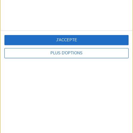
J'ACCEPTE
PLUS D'OPTIONS
Tulia Zanzibar Unique Beach Resort
Une escapade proche de la jungle
DÈS 2 694 € SUR FAIRMOOVE