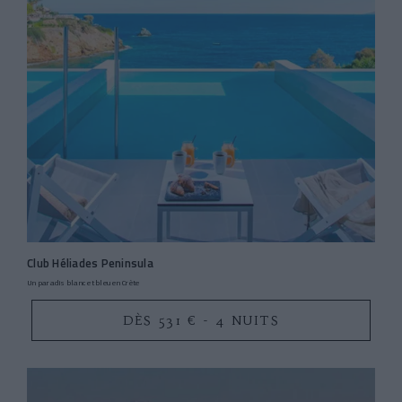
Club Héliades Peninsula
Un paradis blanc et bleu en Crète
DÈS 531 € - 4 NUITS