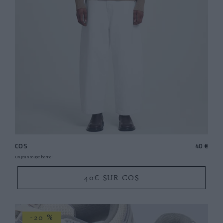
COS
40 €
Un jean coupe barrel
40€ SUR COS
-20 %