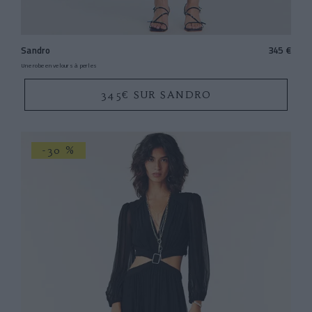
Sandro
345 €
Une robe en velours à perles
345€ SUR SANDRO
-30 %