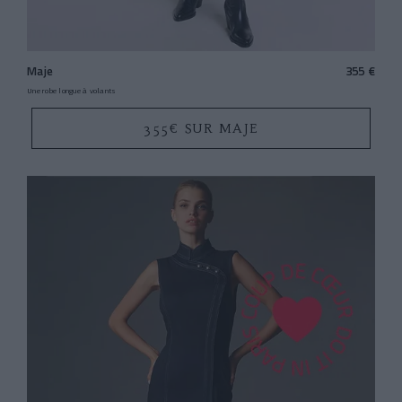
Maje
355 €
Une robe longue à volants
355€ SUR MAJE