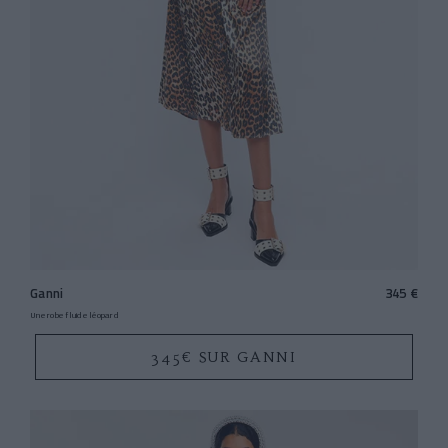
Ganni
345 €
Une robe fluide léopard
345€ SUR GANNI