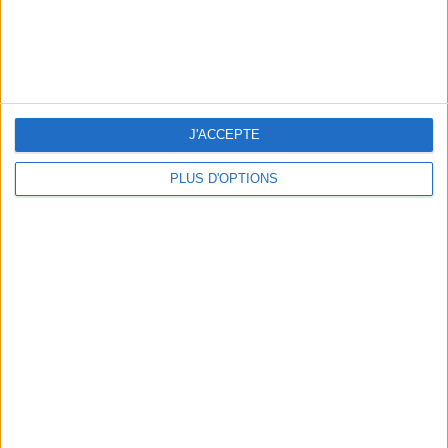
J'ACCEPTE
PLUS D'OPTIONS
Petite Mendigote
150 €
Une robe à col américain multicolore
150€ SUR PETITE MENDIGOTE