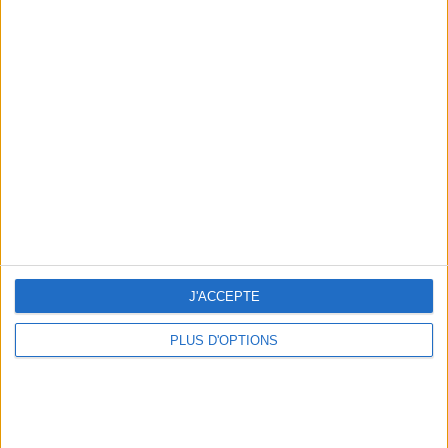
Clinique
14.50 €
Nettoyant visage
14.50€ SUR CLINIQUE
J'ACCEPTE
33.00€ SUR SEPHORA
PLUS D'OPTIONS