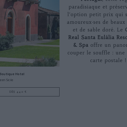
paradisiaque et préser
l’option petit prix qui 
amoureux·ses de beaux
et de sable doré. Le
Real Santa Eulália Res
& Spa
offre un pano
couper le souffle : une 
carte postale !
Boutique Hotel
 en Sicile
DÈS 440 €