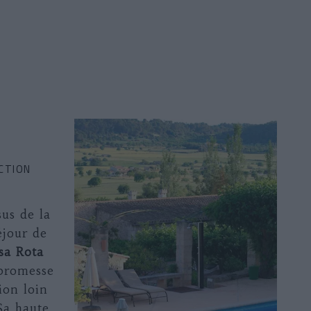
CTION
us de la
éjour de
sa Rota
 promesse
ion loin
 Sa haute