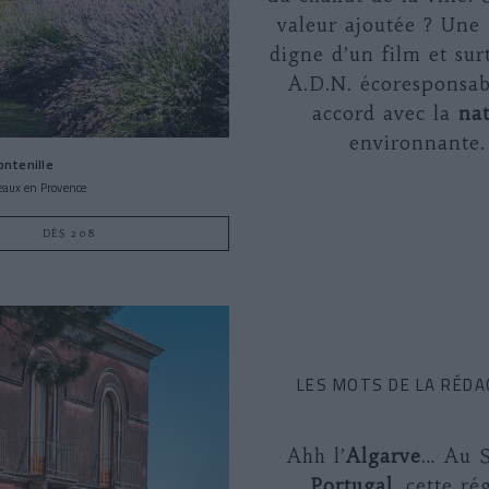
valeur ajoutée ? Une
digne d’un film et sur
A.D.N. écoresponsab
accord avec la
na
environnante.
ntenille
eaux en Provence
DÈS 208
LES MOTS DE LA RÉDA
Ahh l’
Algarve
… Au 
Portugal
, cette ré