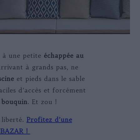
n à une petite
échappée au
 arrivant à grands pas, ne
scine
et pieds dans le sable
aciles d’accès et forcément
n
bouquin
. Et zou !
liberté.
Profitez d’une
LOBAZAR !