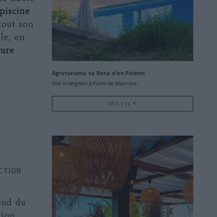
piscine
tout son
le, en
ture
Agroturismo sa Rota d'en Palerm
Une virée green à Palma de Majorque
DÈS 375 €
CTION
Sud du
gion