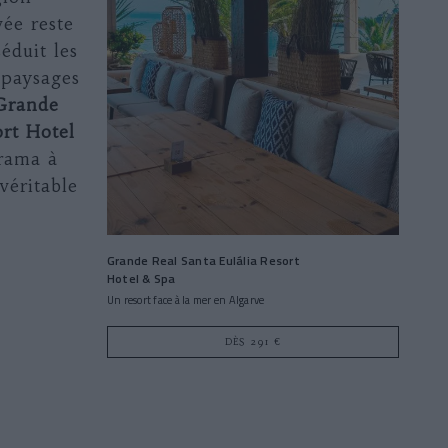
vée reste
séduit les
 paysages
Grande
ort Hotel
rama à
véritable
Grande Real Santa Eulália Resort
Hotel & Spa
Un resort face à la mer en Algarve
DÈS 291 €