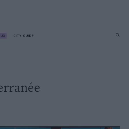
AUX
CITY-GUIDE
erranée