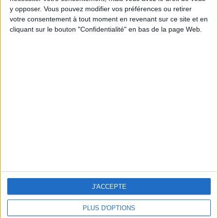
y opposer. Vous pouvez modifier vos préférences ou retirer
votre consentement à tout moment en revenant sur ce site et en
cliquant sur le bouton "Confidentialité" en bas de la page Web.
RÉCAPITULATIF COMMANDE
Abonnement de 34,90 € / mois
MODE DE PAIEMENT
Par carte bancaire
J'ACCEPTE
Par Paypal
PLUS D'OPTIONS