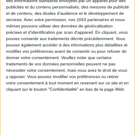
des informations standards envoyées par un appareil pour des
publicités et du contenu personnalisés, des mesures de publicité
et de contenu, des études d'audience et le développement de
services.
Avec votre permission, nos 1043 partenaires et nous-
15 CADEAUX DÉLICIEUSEMENT SNOBS À RAPPORTER DE PARIS
mêmes pouvons utiliser des données de géolocalisation
précises et d’identification par scan d'appareil. En cliquant, vous
pouvez consentir aux traitements décrits précédemment. Vous
pouvez également accéder à des informations plus détaillées et
modifier vos préférences avant de consentir ou pour refuser de
donner votre consentement.
Veuillez noter que certains
traitements de vos données personnelles peuvent ne pas
nécessiter votre consentement, mais vous avez le droit de vous
y opposer. Vous pouvez modifier vos préférences ou retirer
votre consentement à tout moment en revenant sur ce site et en
cliquant sur le bouton "Confidentialité" en bas de la page Web.
7 ADRESSES COOL ET INSOLITES POUR FAIRE SES CADEAUX DE NOËL