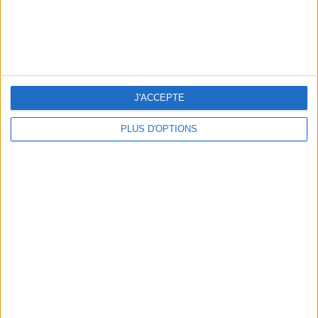
DÉCO : LES ESSENTIELS POUR DES WC PRINCIERS
J'ACCEPTE
PLUS D'OPTIONS