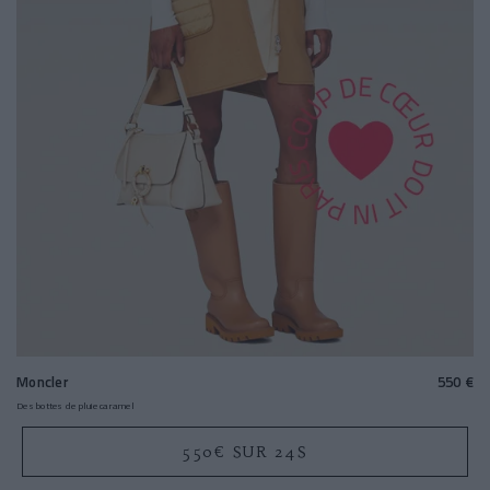
Moncler
550 €
Des bottes de pluie caramel
550€ SUR 24S