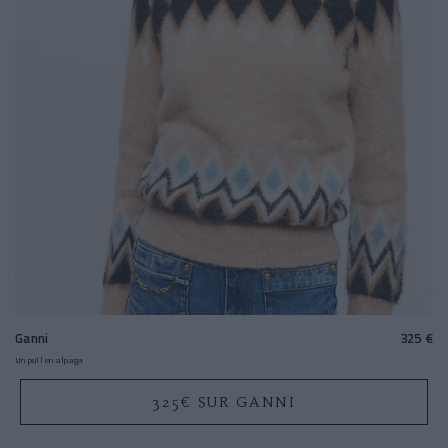
Ganni
325 €
Un pull en alpaga
325€ SUR GANNI