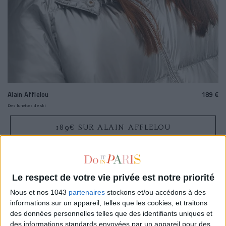
Alain Afflelou
189 €
Des lunettes de ski
189€ SUR ALAIN AFFLELOU
Le respect de votre vie privée est notre priorité
LES MOTS DE LA RÉDAC'
Nous et nos 1043
partenaires
stockons et/ou accédons à des
informations sur un appareil, telles que les cookies, et traitons
des données personnelles telles que des identifiants uniques et
Ces lunettes de ski
Alain Afflelou
, à la fois
des informations standards envoyées par un appareil pour des