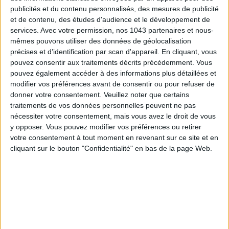
publicités et du contenu personnalisés, des mesures de publicité
futuristes
de par leur
design
mais aussi
et de contenu, des études d'audience et le développement de
ultra-innovantes avec la possibilité de
services.
Avec votre permission, nos 1043 partenaires et nous-
changer d’écran selon la météo, sont des
mêmes pouvons utiliser des données de géolocalisation
précises et d’identification par scan d'appareil. En cliquant, vous
indispensables au ski !
Le plus ?
Elles sont
pouvez consentir aux traitements décrits précédemment. Vous
adaptables à la vue grâce à un insert
pouvez également accéder à des informations plus détaillées et
optique.
modifier vos préférences avant de consentir ou pour refuser de
donner votre consentement.
Veuillez noter que certains
traitements de vos données personnelles peuvent ne pas
nécessiter votre consentement, mais vous avez le droit de vous
y opposer. Vous pouvez modifier vos préférences ou retirer
votre consentement à tout moment en revenant sur ce site et en
cliquant sur le bouton "Confidentialité" en bas de la page Web.