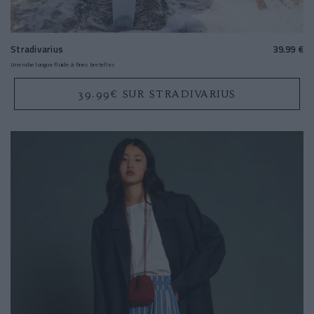
Stradivarius
39.99 €
Une robe longue fluide à fines bretelles
39.99€ SUR STRADIVARIUS