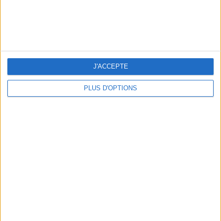
J'ACCEPTE
Claudie Pierlot
147,50 €
Un ensemble satiné
PLUS D'OPTIONS
147,50€ SUR PLACE DES TENDANCES
147,50€ SUR CLAUDIE PIERLOT
LES MOTS DE LA RÉDAC’