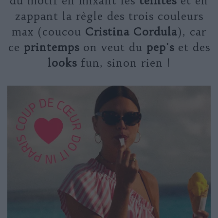
du motif en mixant les
teintes
et en
zappant la règle des trois couleurs
max (coucou
Cristina Cordula
), car
ce
printemps
on veut du
pep's
et des
looks
fun, sinon rien !