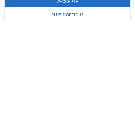
J'ACCEPTE
PLUS D'OPTIONS
MOB HOTEL : L’ADRESSE LA PLUS BRANCHÉE DE L’ÉTÉ
EN TÊTE-À-TÊTE AVEC CAROLINE RECEVEUR