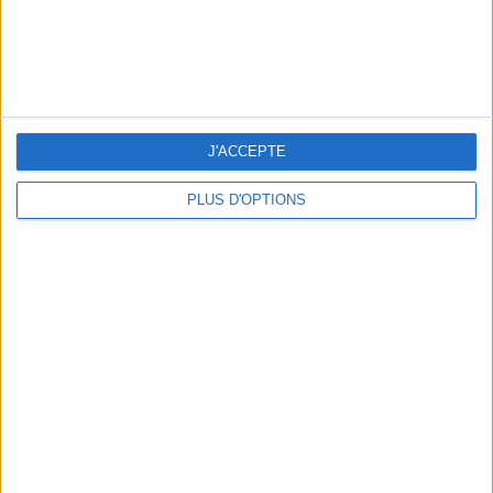
J'ACCEPTE
ET SI ON PARTICIPAIT AUX ILLUMINATIONS DES FÊTES ?
PLUS D'OPTIONS