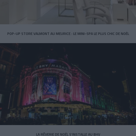
POP-UP STORE VALMONT AU MEURICE : LE MINI-SPA LE PLUS CHIC DE NOËL
LA RÊVERIE DE NOËL S’INSTALLE AU BHV