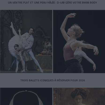
UN VENTRE PLAT ET UNE PEAU HÂLÉE : D-LAB GÈRE VOTRE BIKINI BODY
TROIS BALLETS ICONIQUES À RÉSERVER POUR 2026