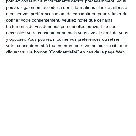
pouvez consentir aux traitements décrits précédemment. Vous
BOOKEZ À L’ŒIL UNE SUITE PRIVÉE AVEC UN.E PERSONAL SHOPPER AUX GALERIES
pouvez également accéder à des informations plus détaillées et
LAFAYETTE CHAMPS-ÉLYSÉES
modifier vos préférences avant de consentir ou pour refuser de
donner votre consentement.
Veuillez noter que certains
traitements de vos données personnelles peuvent ne pas
nécessiter votre consentement, mais vous avez le droit de vous
y opposer. Vous pouvez modifier vos préférences ou retirer
votre consentement à tout moment en revenant sur ce site et en
cliquant sur le bouton "Confidentialité" en bas de la page Web.
LES BAUMES QUI DONNENT LE SMILE AUX PARISIENNES