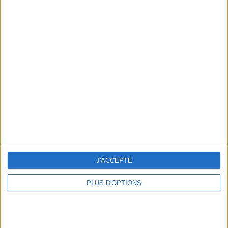
LE FRIGO AVANT-GARDISTE QUI VA CHANGER LA VIE DES PARISIENNES
J'ACCEPTE
LES PLUS BEAUX VÉLOS ÉLECTRIQUES À S’OFFRIR DARE-DARE
PLUS D'OPTIONS