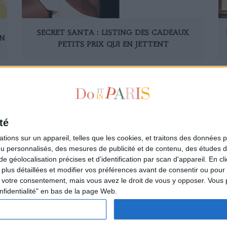
SECRET SANTA : LISTING DES CADEAUX
ON
PETITS PRIX QUI EN JETTENT
té
ions sur un appareil, telles que les cookies, et traitons des données p
nu personnalisés, des mesures de publicité et de contenu, des études 
à la newsletter
Qui sommes-nous ?
éolocalisation précises et d’identification par scan d'appareil. En cl
ire
Les auteurs
us détaillées et modifier vos préférences avant de consentir ou pour
L'Appartement de la Parisienne
votre consentement, mais vous avez le droit de vous y opposer. Vous 
L'espace annonceurs
nfidentialité" en bas de la page Web.