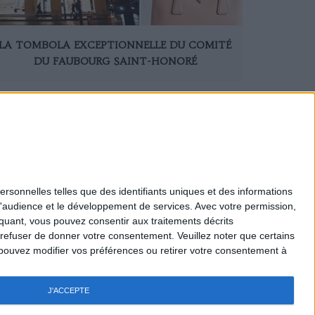
LA TOMBOLA EXCEPTIONNELLE DU COMITÉ
DU FAUBOURG SAINT-HONORÉ
ersonnelles telles que des identifiants uniques et des informations
d'audience et le développement de services.
Avec votre permission,
Mentions légales
iquant, vous pouvez consentir aux traitements décrits
Nous Contacter
 refuser de donner votre consentement.
Veuillez noter que certains
Recrutement
pouvez modifier vos préférences ou retirer votre consentement à
Politique de confidentialité
Gestion des cookies
Règlement général - Jeux
J'ACCEPTE