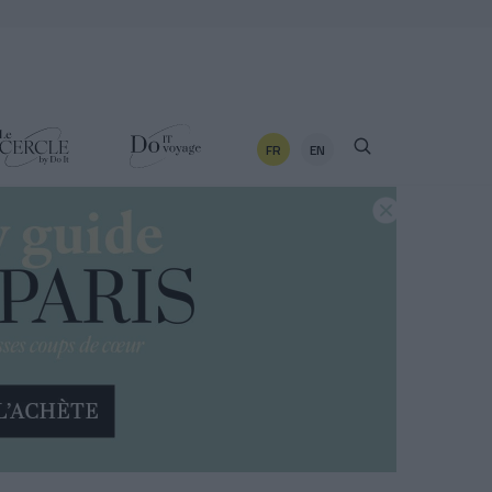
FR
EN