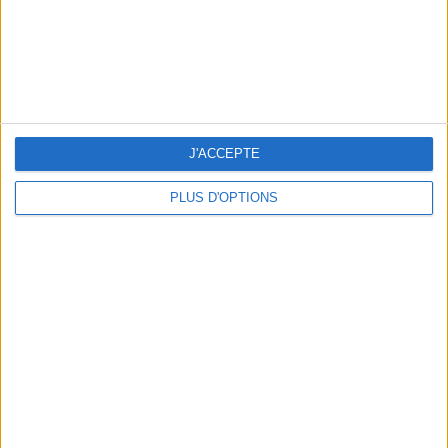
LES 3 PÉPITES À TRUSTER EN CRÈTE
J'ACCEPTE
PLUS D'OPTIONS