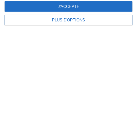
J'ACCEPTE
PLUS D'OPTIONS
LA NOUVELLE BOUTIQUE-ATELIER POUR ATTRAPER SON SAC DE L’ÉTÉ