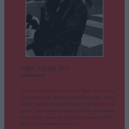
NINA BAEHR-REY
JOURNALISTE
Si j'aime flâner dans les rues de Paris, un latte à la
main et les Arctic Monkeys dans les oreilles, votre
fashion specialist préférée maîtrise à la perfection le
pas de course parisien et vous emmène dans toutes
les coulisses, actus et dernières tendances mode.
Alors, “sur le trottoir les fashions” !