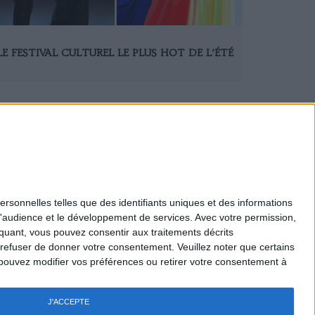
LE FESTIVAL CULTUREL LE PLUS HOT DE L’ÉTÉ
ersonnelles telles que des identifiants uniques et des informations
d'audience et le développement de services.
Avec votre permission,
Mentions légales
iquant, vous pouvez consentir aux traitements décrits
Nous Contacter
 refuser de donner votre consentement.
Veuillez noter que certains
Recrutement
pouvez modifier vos préférences ou retirer votre consentement à
Politique de confidentialité
Gestion des cookies
Règlement général - Jeux
J'ACCEPTE