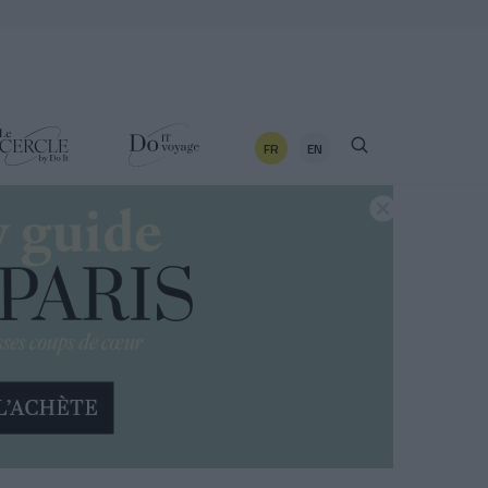
FR
EN