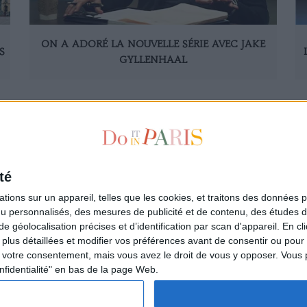
ON A ADORÉ LA NOUVELLE SÉRIE AVEC JAKE
S
GYLLENHAAL
1
2
3
4
té
ions sur un appareil, telles que les cookies, et traitons des données p
nu personnalisés, des mesures de publicité et de contenu, des études 
à la newsletter
Qui sommes-nous ?
éolocalisation précises et d’identification par scan d'appareil. En cl
ire
Les auteurs
us détaillées et modifier vos préférences avant de consentir ou pour
L'Appartement de la Parisienne
votre consentement, mais vous avez le droit de vous y opposer. Vous 
L'espace annonceurs
nfidentialité" en bas de la page Web.