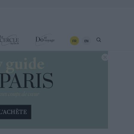
FR
EN