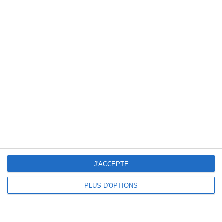
5 SÉANCES DE PALPER-ROULER POUR DIRE ADIEU À LA CELLULITE
J'ACCEPTE
LA PINTADE FARCIE DE GASTON SAVINA (TOP CHEF) À RECOPIER POUR NOËL
PLUS D'OPTIONS