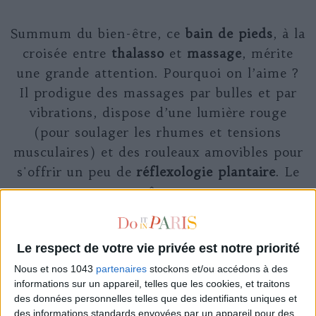
Summum du bien-être, ce
bain de pieds
, à la
croisée entre
thalasso
et
massage
, mérite
une grande attention. Pourquoi on l’aime ?
Il prodigue des massages par bulles et par
vibrations, dispose d’une lumière rouge
(pour soulager les rhumes et tensions
musculaires) et des rouleaux amovibles pour
s'offrir un peu de
réflexologie plantaire
. Le
rêve.
Le respect de votre vie privée est notre priorité
Nous et nos 1043
partenaires
stockons et/ou accédons à des
informations sur un appareil, telles que les cookies, et traitons
des données personnelles telles que des identifiants uniques et
des informations standards envoyées par un appareil pour des