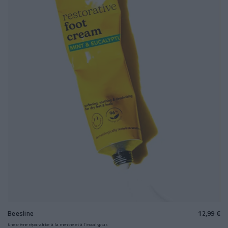
Beesline
12,99 €
Une crème réparatrice à la menthe et à l’eucalyptus