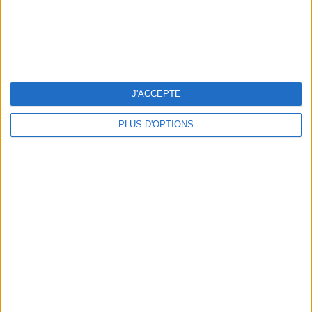
À découvrir aussi…
J'ACCEPTE
PLUS D'OPTIONS
NOS COUPS DE CŒUR
Cap sur la montagne : nouveautés solaires
pour les hautes altitudes
VOIR LA SÉLECTION