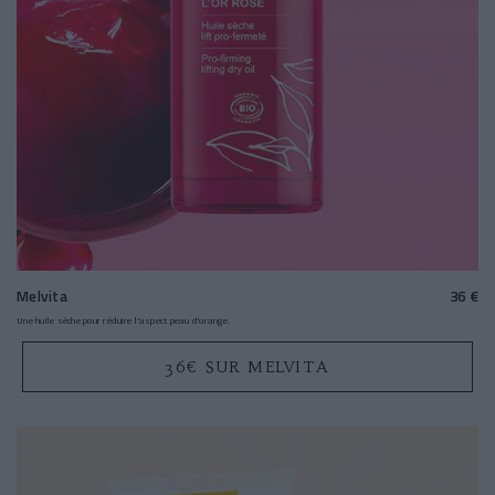
Melvita
36 €
Une huile sèche pour réduire l'aspect peau d'orange.
36€ SUR MELVITA