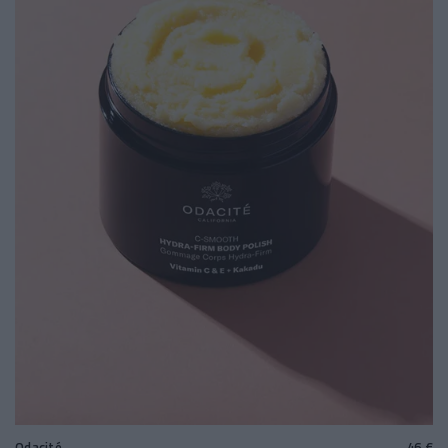
Odacité
46 €