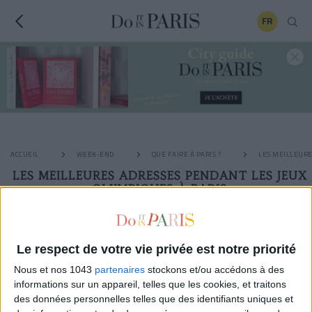
FR
ACCUEIL
WEEK-END
QUE FAIRE À PARIS ?
LES MEILLEURE
LES MEILLEURES ADRESSES PENDANT LES JEUX
OLYMPIQUES À PARIS
Le respect de votre vie privée est notre priorité
Nous et nos 1043
partenaires
stockons et/ou accédons à des
informations sur un appareil, telles que les cookies, et traitons
des données personnelles telles que des identifiants uniques et