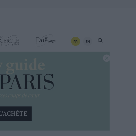
FR
EN