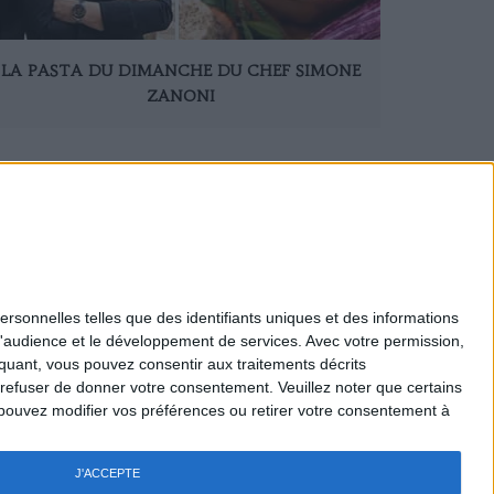
LA PASTA DU DIMANCHE DU CHEF SIMONE
ZANONI
60
170
180
190
200
210
220
230
ersonnelles telles que des identifiants uniques et des informations
d'audience et le développement de services.
Avec votre permission,
Mentions légales
iquant, vous pouvez consentir aux traitements décrits
Nous Contacter
 refuser de donner votre consentement.
Veuillez noter que certains
Recrutement
pouvez modifier vos préférences ou retirer votre consentement à
Politique de confidentialité
Gestion des cookies
Règlement général - Jeux
J'ACCEPTE