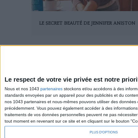
LE SECRET BEAUTÉ DE JENNIFER ANISTON
1
10
11
12
13
14
15
16
17
18
Le respect de votre vie privée est notre priori
Nous et nos 1043
partenaires
stockons et/ou accédons à des informat
standards envoyées par un appareil pour des publicités et du conte
Sexo
S'inscrire 
nos 1043 partenaires et nous-mêmes pouvons utiliser des données de g
Société
Se désinscr
précédemment. Vous pouvez également accéder à des informations pl
traitements de vos données personnelles peuvent ne pas nécessiter 
tout moment en revenant sur ce site et en cliquant sur le bouton "Co
PLUS D'OPTIONS