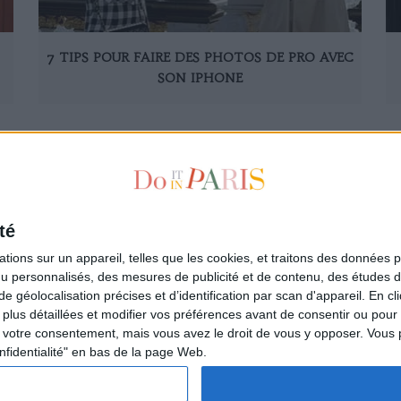
7 TIPS POUR FAIRE DES PHOTOS DE PRO AVEC
SON IPHONE
19
20
30
40
50
60
70
80
90
100
110
120
130
140
150
1
té
ions sur un appareil, telles que les cookies, et traitons des données p
nu personnalisés, des mesures de publicité et de contenu, des études 
à la newsletter
Qui sommes-nous ?
éolocalisation précises et d’identification par scan d'appareil. En cl
ire
Les auteurs
us détaillées et modifier vos préférences avant de consentir ou pour
L'Appartement de la Parisienne
votre consentement, mais vous avez le droit de vous y opposer. Vous 
L'espace annonceurs
nfidentialité" en bas de la page Web.