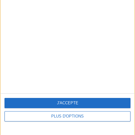
LES RIS DE VEAU C’EST BRANCHÉ !
J'ACCEPTE
PLUS D'OPTIONS