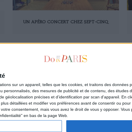
UN APÉRO CONCERT CHEZ SEPT-CINQ
110
120
130
140
150
160
170
171
172
173
174
175
176
té
ions sur un appareil, telles que les cookies, et traitons des données p
nu personnalisés, des mesures de publicité et de contenu, des études 
à la newsletter
Qui sommes-nous ?
éolocalisation précises et d’identification par scan d'appareil. En cl
ire
Les auteurs
us détaillées et modifier vos préférences avant de consentir ou pour
L'Appartement de la Parisienne
votre consentement, mais vous avez le droit de vous y opposer. Vous 
L'espace annonceurs
nfidentialité" en bas de la page Web.