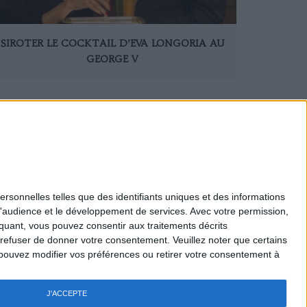
SIROTER LE COCKTAIL D’EVA LONGORIA AU
GEORGE V
177
178
179
180
190
200
210
220
230
ersonnelles telles que des identifiants uniques et des informations
d'audience et le développement de services.
Avec votre permission,
Mentions légales
iquant, vous pouvez consentir aux traitements décrits
Nous Contacter
 refuser de donner votre consentement.
Veuillez noter que certains
Recrutement
pouvez modifier vos préférences ou retirer votre consentement à
Politique de confidentialité
Gestion des cookies
Règlement général - Jeux
J'ACCEPTE