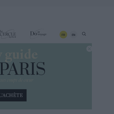
FR
EN