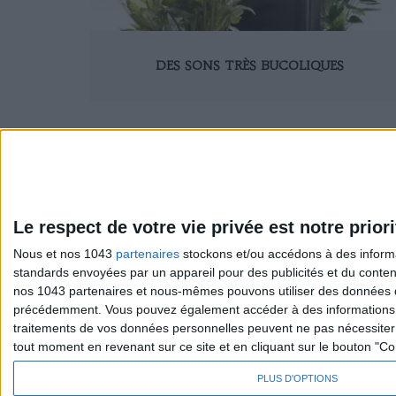
DES SONS TRÈS BUCOLIQUES
1
10
20
30
40
50
60
70
80
90
100
Le respect de votre vie privée est notre priori
Nous et nos 1043
partenaires
stockons et/ou accédons à des informat
standards envoyées par un appareil pour des publicités et du conte
Sexo
S'inscrire 
nos 1043 partenaires et nous-mêmes pouvons utiliser des données de g
Société
Se désinscr
précédemment. Vous pouvez également accéder à des informations pl
traitements de vos données personnelles peuvent ne pas nécessiter 
tout moment en revenant sur ce site et en cliquant sur le bouton "Co
PLUS D'OPTIONS