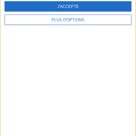
J'ACCEPTE
PLUS D'OPTIONS
JERMÈNE : UNE BOUTIQUE DÉCO PAS COMME LES AUTRES