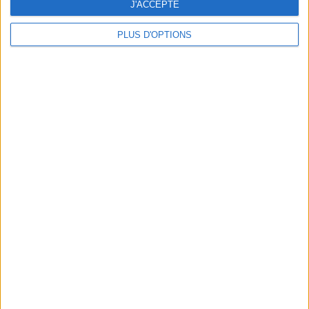
J'ACCEPTE
PLUS D'OPTIONS
NOS PLANS PAS CHERS POUR SE FAIRE PLAISIR EN FIN DE MOIS
LES OUVERTURES LES PLUS ATTENDUES DE 2026