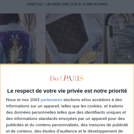
CHANTILLY : UN WEEK-END LOVE À 25 MN DE PARIS
Le respect de votre vie privée est notre priorité
Nous et nos 1043
partenaires
stockons et/ou accédons à des
COMMENT RESSUSCITER SON JEAN AVEC UN CARRÉ HERMÈS ET DES BOUTONS
informations sur un appareil, telles que les cookies, et traitons
CHANEL ?
des données personnelles telles que des identifiants uniques et
des informations standards envoyées par un appareil pour des
publicités et du contenu personnalisés, des mesures de publicité
et de contenu, des études d'audience et le développement de