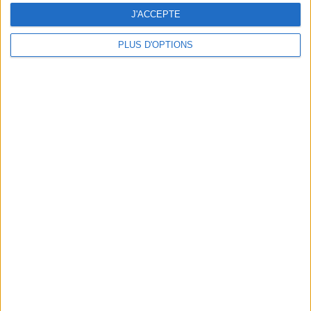
J'ACCEPTE
PLUS D'OPTIONS
LA TERRASSE XXL DE ROSA BONHEUR DANS LE BOIS DE VINCENNES
5 PODCAST INSPIRANTS POUR UNE RENTRÉE AU TOP