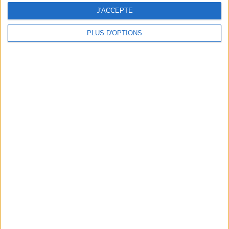
J'ACCEPTE
PLUS D'OPTIONS
GROS BAO : LA NOUVELLE CANTINE CHINOISE SUR LE CANAL SAINT-MARTIN
SARA : LA SÉRIE QUE VOUS ALLEZ ADORER ÉCOUTER