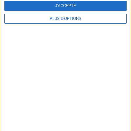
J'ACCEPTE
PLUS D'OPTIONS
SECRET SANTA : LISTING DES CADEAUX PETITS PRIX QUI EN JETTENT
QUAND FANNY ARDANT RACONTE LA DIVA CALLAS