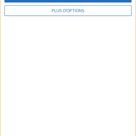
PLUS D'OPTIONS
LA SIMPLISSIME RECETTE DE CRÈME AU CITRON
10 TIPS SIMPLES ET RAPIDES POUR DES CHEVEUX SUBLIMES