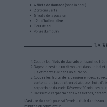
4
filets de daurade
(sans la peau)
2
citrons verts
6 fruits de la passion
12 cl d’
huile d’olive
Fleur de sel
Poivre du moulin
LA R
Coupez les
filets de daurade
en tranches très 
Râpez le zeste d’un citron vert dans un bol et
jus et mettez-le dans un autre bol.
Coupez les
fruits de la passion
en deux et récup
contenant le jus de citron et ajoutez l’huile d’ol
carpaccio de daurade. Réservez 30 minutes au r
Dressez le
carpaccio
dans 4 assiettes, parse
L’astuce du chef :
pour raffermir la chair du poisson et
minutes au congélateur.