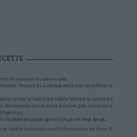
ECETTE
fines et disposez-les dans un plat.
 réservez. Pressez les 2
citrons verts
pour en prélevez le
érez la chair à l’aide d’une cuillère. Mettez-la dans le bol
ive. Assaisonner avec du sel et du poivre, puis versez sur le
éfrigérateur.
mez de
zeste de citron
râpé et d’un peu de
fleur de sel
.
 en faciliter la découpe, il suffit d’entreposer les filets 15