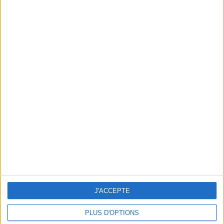
L’ÉLIXIR DE JOUVENCE DES PARISIENNES
J'ACCEPTE
PLUS D'OPTIONS