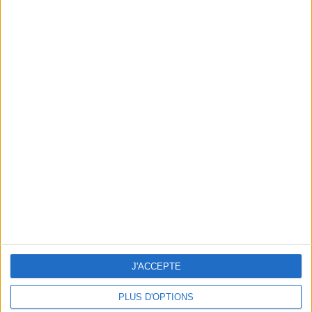
LES EXPÉRIENCES LES PLUS COOL DE LA RENTRÉE
J'ACCEPTE
PLUS D'OPTIONS