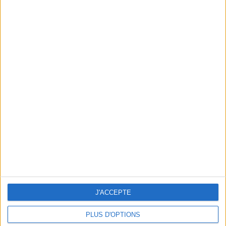
DES BEAUTY PARTY AVANT LES FÊTES
J'ACCEPTE
PLUS D'OPTIONS