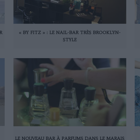
R
« BY FITZ » : LE NAIL-BAR TRÈS BROOKLYN-
STYLE
LE NOUVEAU BAR À PARFUMS DANS LE MARAIS