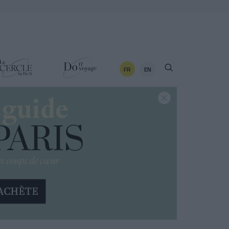
FR
EN