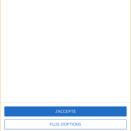
UN PROJET ARTY DINGO !
J'ACCEPTE
PLUS D'OPTIONS