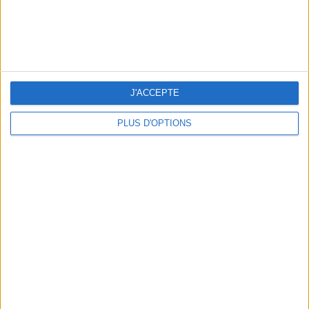
Figaret
145 €
Une chemise à col droit
145€ SUR FIGARET
J'ACCEPTE
PLUS D'OPTIONS