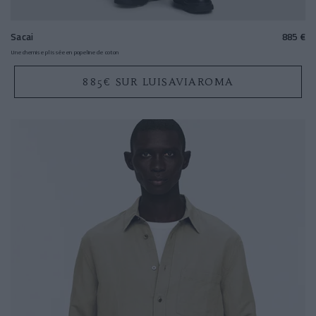
Sacai
885 €
Une chemise plissée en popeline de coton
885€ SUR LUISAVIAROMA