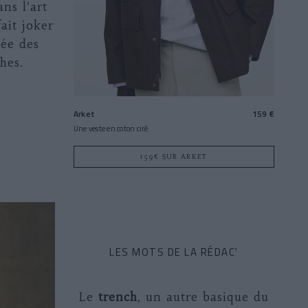
ns l’art
fait joker
vée des
hes.
Arket
159 €
Une veste en coton ciré
159€ SUR ARKET
LES MOTS DE LA RÉDAC'
Le
trench
, un autre basique du