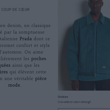
COUP DE CŒUR
 en denim, un classique
té par la somptueuse
italienne
Prada
dont ce
romet confort et style
l’automne. On aime
ulièrement les
poches
quées
ainsi que les
ûres
qui élèvent cette
en une véritable
pièce
mode
.
Dickies
Une veste en coton mélangé