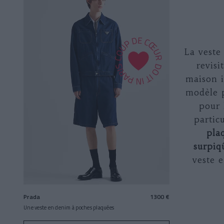
La veste
revisi
maison 
modèle p
pour 
partic
pla
surpiq
veste 
Prada
1300 €
Une veste en denim à poches plaquées