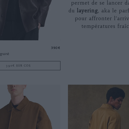
permet de se lancer da
du
layering
, aka le par
pour affronter l’arri
températures fraîc
390 €
 grainé
390€ SUR COS