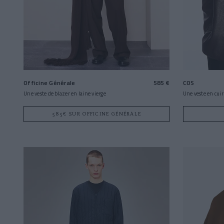
Officine Générale
585 €
COS
Une veste de blazer en laine vierge
Une veste en cuir
585€ SUR OFFICINE GÉNÉRALE