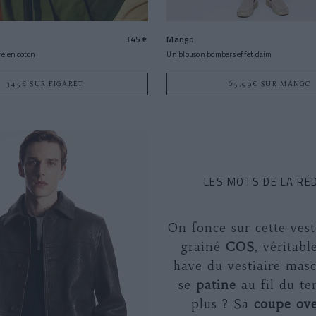
345 €
Mango
re en coton
Un blouson bombers effet daim
345€ SUR FIGARET
65,99€ SUR MANGO
LES MOTS DE LA RÉ
On fonce sur cette vest
grainé
COS
, véritabl
have du vestiaire masc
se
patine
au fil du te
plus ? Sa
coupe ove