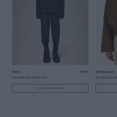
Rains
109 €
JW Anderson
Une veste matelassée à col V
Un blouson bombé
109€ SUR RAINS