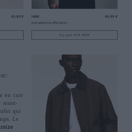
65,99 €
H&M
69,99 €
Une veste slim effet daim
69,99€ SUR H&M
DAC'
e en cuir
e must-
ulin qui
mps. Le
rsize