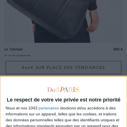
Le Tanneur
600 €
Un sac de voyage en cuir
600€ SUR PLACE DES TENDANCES
600€ SUR LE TANNEUR
Le respect de votre vie privée est notre priorité
-40%
Nous et nos 1043
partenaires
stockons et/ou accédons à des
informations sur un appareil, telles que les cookies, et traitons
des données personnelles telles que des identifiants uniques et
des informations standards envoyées par un appareil pour des