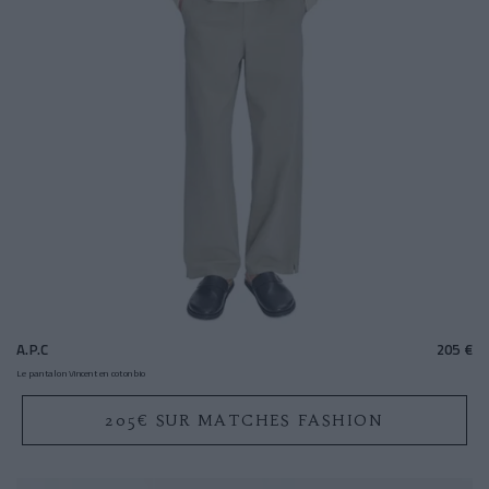
A.P.C
205 €
Le pantalon Vincent en coton bio
205€ SUR MATCHES FASHION