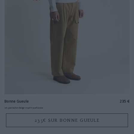
Bonne Gueule
235 €
Un pantalon beige esprit workwear
235€ SUR BONNE GUEULE